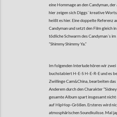
eine Hommage an den Candyman, der au
hier zeigen sich Diggs´ kreative Wort
heißt es hier. Eine doppelte Referenz
Candyman und setzt den Film gleich in 
tödliche Schwarm des Candyman´s im 
“Shimmy Shimmy Ya.”
Im folgenden Interlude hören wir zwei
buchstabiert H-E-S H-E-R-E und es b
Zwillinge Cam&China, bearbeiten das 
Anderem durch den Charakter “Sidney
gesamte Album spart insgesamt nicht 
auf HipHop-Größen. Ersteres wird nich
atmosphärischen Soundkulisse. Mal ja