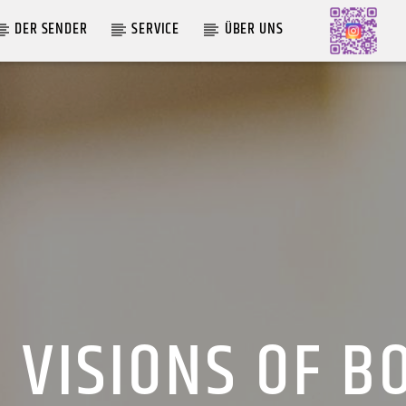
DER SENDER
SERVICE
ÜBER UNS
AKTUELLE SENDUNG
MOEBIUS
00:00
09:00
– VISIONS OF B