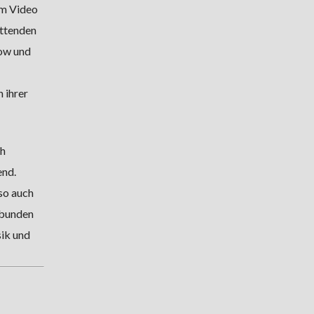
um Video
ttenden
ow und
 ihrer
ch
end.
so auch
rbunden
sik und