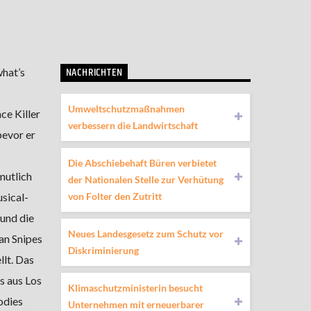
NACHRICHTEN
what’s
Umweltschutzmaßnahmen
e Killer
verbessern die Landwirtschaft
evor er
Die Abschiebehaft Büren verbietet
mutlich
der Nationalen Stelle zur Verhütung
von Folter den Zutritt
sical-
und die
Neues Landesgesetz zum Schutz vor
an Snipes
Diskriminierung
lt. Das
s aus Los
Klimaschutzministerin besucht
odies
Unternehmen mit erneuerbarer