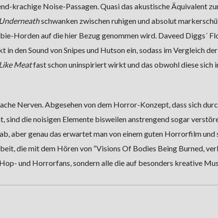
end-krachige Noise-Passagen. Quasi das akustische Äquivalent z
 Underneath
schwanken zwischen ruhigen und absolut markerschü
ie-Horden auf die hier Bezug genommen wird. Daveed Diggs´ Fl
kt in den Sound von Snipes und Hutson ein, sodass im Vergleich der
Like Meat
fast schon uninspiriert wirkt und das obwohl diese sich in
chwache Nerven. Abgesehen von dem Horror-Konzept, dass sich dur
t, sind die noisigen Elemente bisweilen anstrengend sogar verstör
ab, aber genau das erwartet man von einem guten Horrorfilm und 
eit, die mit dem Hören von “Visions Of Bodies Being Burned, ve
HipHop- und Horrorfans, sondern alle die auf besonders kreative Mu