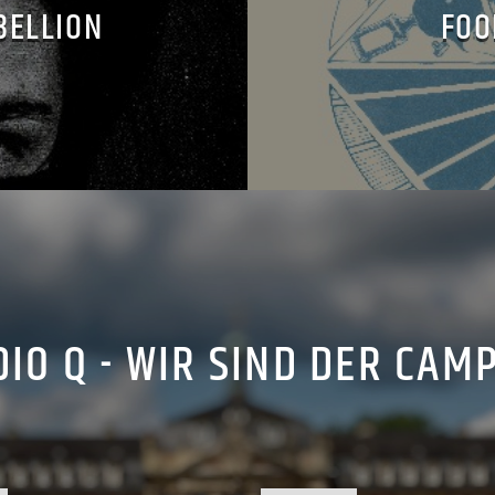
BELLION
FOO
IO Q - WIR SIND DER CAM