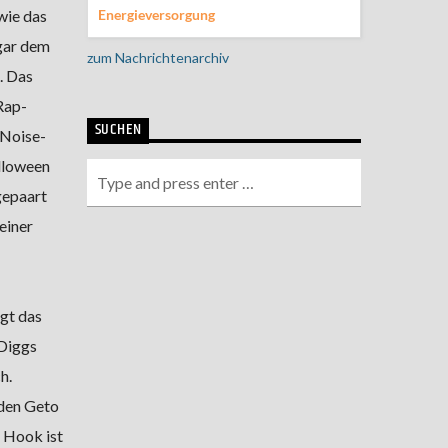
Energieversorgung
wie das
gar dem
zum Nachrichtenarchiv
. Das
Rap-
SUCHEN
 Noise-
lloween
gepaart
einer
gt das
 Diggs
h.
 den Geto
e Hook ist