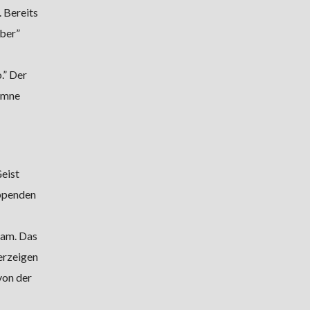
 Bereits
mber”
.” Der
ymne
eist
appenden
eam. Das
erzeigen
von der