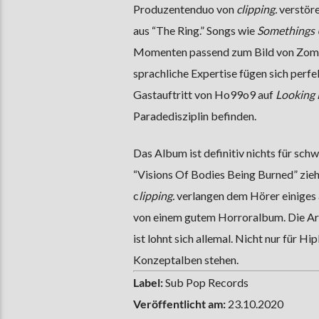
Produzentenduo von
clipping.
verstör
aus “The Ring.” Songs wie
Somethings
Momenten passend zum Bild von Zomb
sprachliche Expertise fügen sich perfe
Gastauftritt von Ho99o9 auf
Looking 
Paradedisziplin befinden.
Das Album ist definitiv nichts für s
“Visions Of Bodies Being Burned” zieh
c
lipping.
verlangen dem Hörer einiges 
von einem gutem Horroralbum. Die Arb
ist lohnt sich allemal. Nicht nur für 
Konzeptalben stehen.
Label:
Sub Pop Records
Veröffentlicht am:
23.10.2020