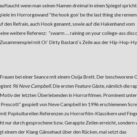
ftaucht wenn man seinen Namen dreimal in einen Spiegel spricht.
spiele im Horrorgewand “the hook gon’ be the last thing she reme
 auf den Refrain, auch Hook genannt, sowie auf die Hakenhand vom
eine weitere Referenz: “swarm … raining on your college-ass disco
Zusammenspiel mit Ol´ Dirty Bastard´s Zeile aus der Hip-Hop-H
 Frauen bei einer Seance mit einem Ouija Brett. Der beschworene G
eginnt
96 Neve Campbell.
Die ersten Feature Gäste, nämlich die r
Motiv der letzten Überlebenden in Horrorfilmen. Prominent unter
 Prescott” gespielt von Neve Campbell im 1996 erschienenen Scr
mit Popkulturellen Referenzen zu Horrorfilm-Klassikern und Fing
t nur durch gesprochene bzw. Gerappte Zeilen erreicht, sondern 
gt einem der Klang Gänsehaut über den Rücken, mal setzt das