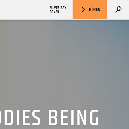
SILVER RAY
HÖREN
DOVER
ZU HÖREN IN
Münster
90,9 MHz
Steinfurt
103,9 MHz
ODIES BEING