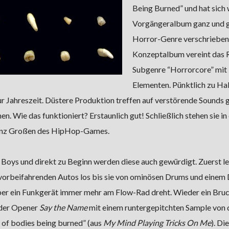
Being Burned” und hat sich 
Vorgängeralbum ganz und 
Horror-Genre verschrieben
Konzeptalbum vereint das 
Subgenre “Horrorcore” mit
Elementen. Pünktlich zu Ha
r Jahreszeit. Düstere Produktion treffen auf verstörende Sounds 
. Wie das funktioniert? Erstaunlich gut! Schließlich stehen sie in 
ganz Großen des HipHop-Games.
Boys und direkt zu Beginn werden diese auch gewürdigt. Zuerst le
vorbeifahrenden Autos los bis sie von ominösen Drums und einem
er ein Funkgerät immer mehr am Flow-Rad dreht. Wieder ein Bruc
 der Opener
Say the Name
mit einem runtergepitchten Sample von
ns of bodies being burned” (aus
My Mind Playing Tricks On Me
). Di