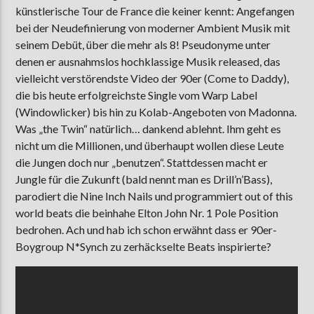
künstlerische Tour de France die keiner kennt: Angefangen
bei der Neudefinierung von moderner Ambient Musik mit
seinem Debüt, über die mehr als 8! Pseudonyme unter
denen er ausnahmslos hochklassige Musik released, das
vielleicht verstörendste Video der 90er (Come to Daddy),
die bis heute erfolgreichste Single vom Warp Label
(Windowlicker) bis hin zu Kolab-Angeboten von Madonna.
Was „the Twin“ natürlich… dankend ablehnt. Ihm geht es
nicht um die Millionen, und überhaupt wollen diese Leute
die Jungen doch nur „benutzen“. Stattdessen macht er
Jungle für die Zukunft (bald nennt man es Drill’n’Bass),
parodiert die Nine Inch Nails und programmiert out of this
world beats die beinhahe Elton John Nr. 1 Pole Position
bedrohen. Ach und hab ich schon erwähnt dass er 90er-
Boygroup N*Synch zu zerhäckselte Beats inspirierte?