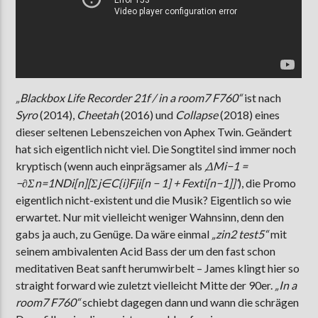
„Blackbox Life Recorder 21f / in a room7 F760“
ist nach
Syro
(2014),
Cheetah
(2016) und
Collapse
(2018) eines
dieser seltenen Lebenszeichen von Aphex Twin. Geändert
hat sich eigentlich nicht viel. Die Songtitel sind immer noch
kryptisch (wenn auch einprägsamer als
‚ΔMi−1 =
−∂Σn=1NDi[n][Σj∈C{i}Fji[n − 1] + Fexti[n−1]]‘
), die Promo
eigentlich nicht-existent und die Musik? Eigentlich so wie
erwartet. Nur mit vielleicht weniger Wahnsinn, denn den
gabs ja auch, zu Genüge. Da wäre einmal
„zin2 test5“
mit
seinem ambivalenten Acid Bass der um den fast schon
meditativen Beat sanft herumwirbelt – James klingt hier so
straight forward wie zuletzt vielleicht Mitte der 90er.
„In a
room7 F760“
schiebt dagegen dann und wann die schrägen