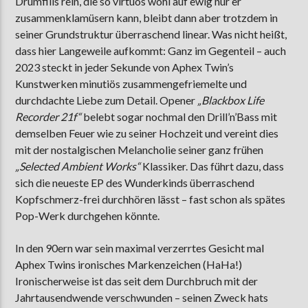
Drumfills rein, die so virtuos wohl auf ewig nur er
zusammenklamüsern kann, bleibt dann aber trotzdem in
seiner Grundstruktur überraschend linear. Was nicht heißt,
dass hier Langeweile aufkommt: Ganz im Gegenteil – auch
2023 steckt in jeder Sekunde von Aphex Twin’s
Kunstwerken minutiös zusammengefriemelte und
durchdachte Liebe zum Detail. Opener
„Blackbox Life
Recorder 21f“
belebt sogar nochmal den Drill’n’Bass mit
demselben Feuer wie zu seiner Hochzeit und vereint dies
mit der nostalgischen Melancholie seiner ganz frühen
„Selected Ambient Works“
Klassiker. Das führt dazu, dass
sich die neueste EP des Wunderkinds überraschend
Kopfschmerz-frei durchhören lässt – fast schon als spätes
Pop-Werk durchgehen könnte.
In den 90ern war sein maximal verzerrtes Gesicht mal
Aphex Twins ironisches Markenzeichen (HaHa!)
Ironischerweise ist das seit dem Durchbruch mit der
Jahrtausendwende verschwunden – seinen Zweck hats