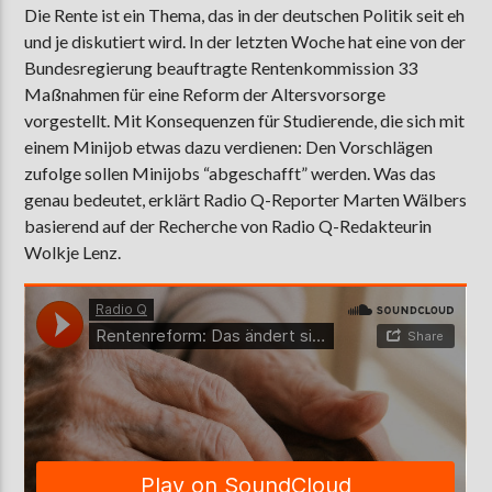
Die Rente ist ein Thema, das in der deutschen Politik seit eh
und je diskutiert wird. In der letzten Woche hat eine von der
Bundesregierung beauftragte Rentenkommission 33
AKTUELLE SENDUNG
Maßnahmen für eine Reform der Altersvorsorge
MOEBIUS
vorgestellt. Mit Konsequenzen für Studierende, die sich mit
einem Minijob etwas dazu verdienen: Den Vorschlägen
00:00
09:00
zufolge sollen Minijobs “abgeschafft” werden. Was das
genau bedeutet, erklärt Radio Q-Reporter Marten Wälbers
basierend auf der Recherche von Radio Q-Redakteurin
ZU HÖREN IN
Münster
90,9 MHz
Steinfurt
103,9 MHz
Wolkje Lenz.