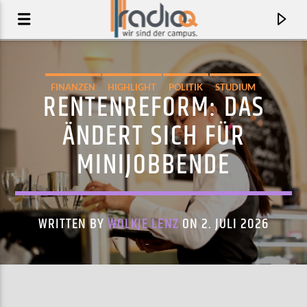
FINANZEN
HIGHLIGHT
POLITIK
STUDIUM
RENTENREFORM: DAS
ÄNDERT SICH FÜR
MINIJOBBENDE
WRITTEN BY
WOLKJE LENZ
ON 2. JULI 2026
AKTUELLER TRACK
ALL FOR U
ACEYALONE