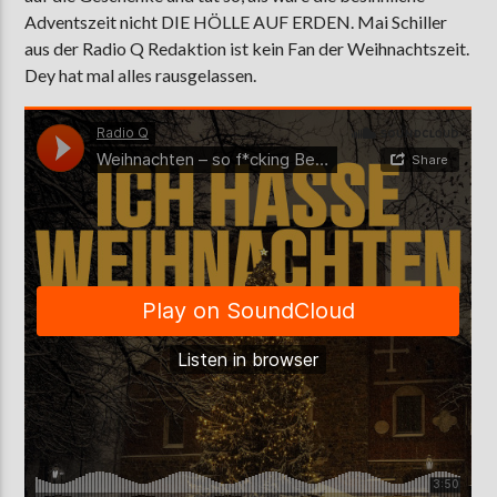
Adventszeit nicht DIE HÖLLE AUF ERDEN. Mai Schiller
aus der Radio Q Redaktion ist kein Fan der Weihnachtszeit.
Dey hat mal alles rausgelassen.
AKTUELLE SENDUNG
MOEBIUS
00:00
18:00
ZU HÖREN IN
Münster
90,9 MHz
Steinfurt
103,9 MHz