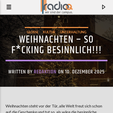
GLOSSE
KULTUR
UNTERHALTUNG
WEIHNACHTEN – SO
F*CKING BESINNLICH!!!
WRITTEN BY
REDAKTION
ON 10. DEZEMBER 2025
AKTUELLER TRACK
WIE GEHT DENN DAS
Weihnachten steht vor der Tür, alle Welt freut sich schon
KIND KAPUTT
auf die Geschenke und tut so, als wäre die besinnliche