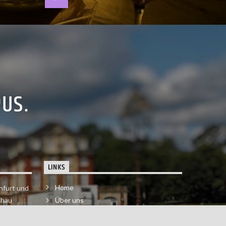
PUS.
LINKS
Home
nfurt und
chau
Über uns
der melde
Impressum & Datenschutzerklärung