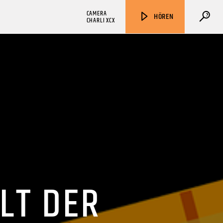
CAMERA
HÖREN
CHARLI XCX
ZU HÖREN IN
Münster
90,9 MHz
Steinfurt
103,9 MHz
LT DER