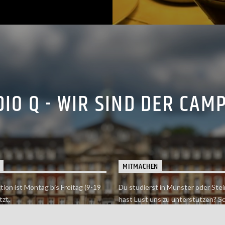
IO Q - WIR SIND DER CAM
MITMACHEN
tion ist Montag bis Freitag (9-19
Du studierst in Münster oder Stei
tzt.
hast Lust uns zu unterstützen? S
 erreichst findet du hier.
einfach in der Redaktion vorbei o
dich bei uns.