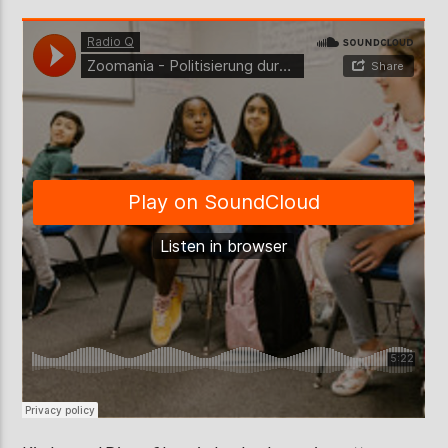
AKTUELLE SENDUNG
MOEBIUS
00:00
18:00
ZU HÖREN IN
Münster
90,9 MHz
Steinfurt
103,9 MHz