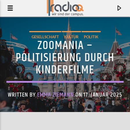
GESELLSCHAFT
KULTUR
POLITIK
ZOOMANIA –
POLITISIERUNG DURCH
KINDERFILME
WRITTEN BY
EMMA ZIEMANN
ON 17. JANUAR 2025
AKTUELLER TRACK
FORGIVE THEM OH GOD AMIN AMIN
ALHAJI WAZIRI OSHOMAH