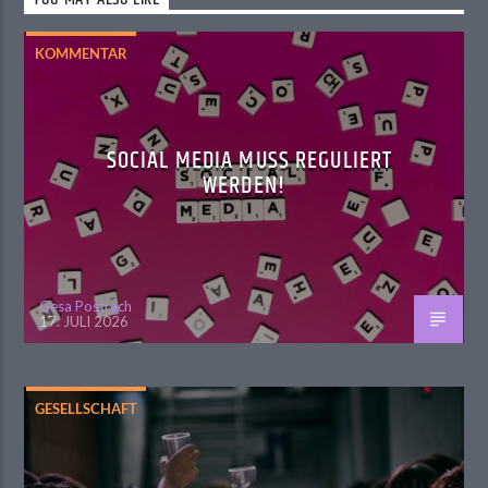
YOU MAY ALSO LIKE
KOMMENTAR
SOCIAL MEDIA MUSS REGULIERT
WERDEN!
Gesa Postrach
17. JULI 2026
GESELLSCHAFT