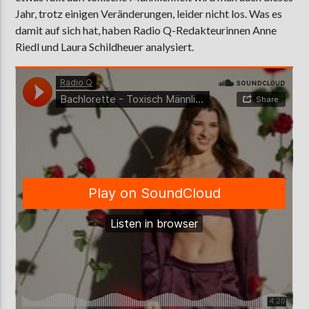
Jahr, trotz einigen Veränderungen, leider nicht los. Was es
damit auf sich hat, haben Radio Q-Redakteurinnen Anne
Riedl und Laura Schildheuer analysiert.
AKTUELLE SENDUNG
MOEBIUS
19:00
24:00
ZU HÖREN IN
Münster
90,9 MHz
Steinfurt
103,9 MHz