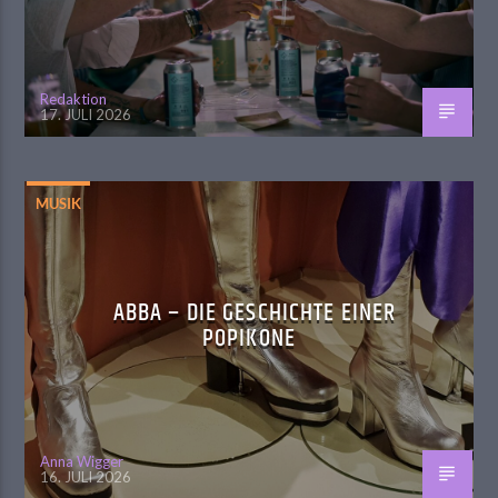
Redaktion
17. JULI 2026
MUSIK
ABBA – DIE GESCHICHTE EINER
POPIKONE
Anna Wigger
16. JULI 2026