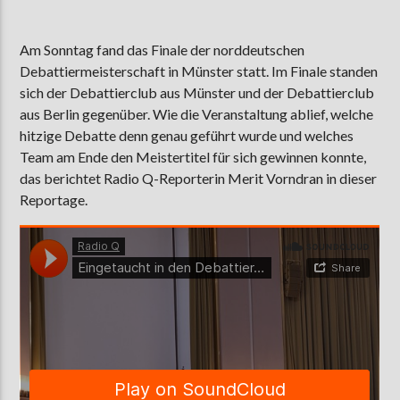
Am Sonntag fand das Finale der norddeutschen
Debattiermeisterschaft in Münster statt. Im Finale standen
AKTUELLE SENDUNG
MOEBIUS
sich der Debattierclub aus Münster und der Debattierclub
aus Berlin gegenüber. Wie die Veranstaltung ablief, welche
00:00
18:00
hitzige Debatte denn genau geführt wurde und welches
Team am Ende den Meistertitel für sich gewinnen konnte,
das berichtet Radio Q-Reporterin Merit Vorndran in dieser
ZU HÖREN IN
Münster
90,9 MHz
Steinfurt
103,9 MHz
Reportage.