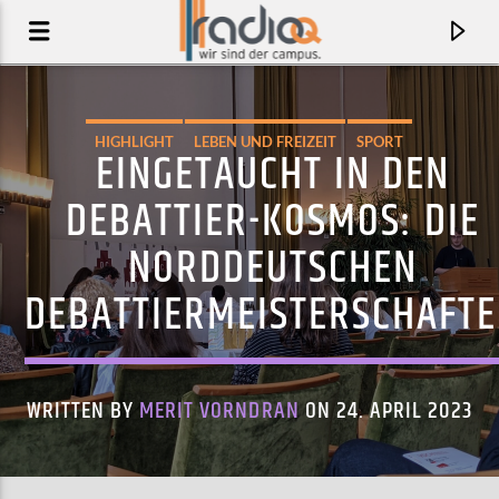
HIGHLIGHT
LEBEN UND FREIZEIT
SPORT
EINGETAUCHT IN DEN
UNTERHALTUNG
DEBATTIER-KOSMOS: DIE
NORDDEUTSCHEN
DEBATTIERMEISTERSCHAFT
WRITTEN BY
MERIT VORNDRAN
ON 24. APRIL 2023
AKTUELLER TRACK
KEINER VON EUCH
APSILON