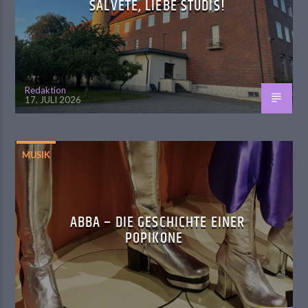
SALVETE, LIEBE STUDIS!
Redaktion
17. JULI 2026
MUSIK
ABBA – DIE GESCHICHTE EINER
POPIKONE