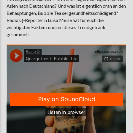
Asien nach Deutschland? Und was ist eigentlich dran an den
Behauptungen, Bubble Tea sei gesundheitsschädigend?
Radio Q-Reporterin Luisa Meise hat für euch die
AKTUELLE SENDUNG
wichtigsten Fakten rund um dieses Trendgetränk
MOEBIUS
gesammelt.
00:00
18:00
ZU HÖREN IN
Münster
90,9 MHz
Steinfurt
103,9 MHz