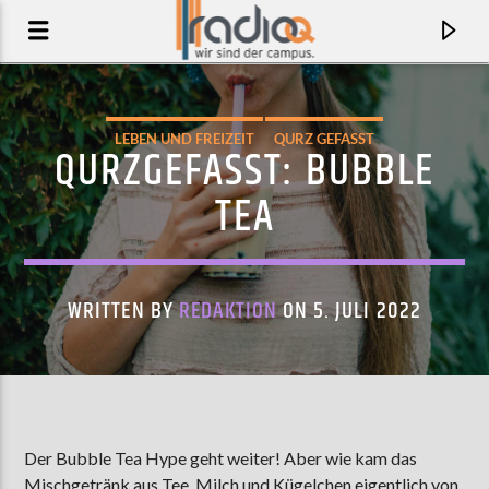
LEBEN UND FREIZEIT
QURZ GEFASST
QURZGEFASST: BUBBLE
TEA
WRITTEN BY
REDAKTION
ON 5. JULI 2022
AKTUELLER TRACK
AVALANCHE
Der Bubble Tea Hype geht weiter! Aber wie kam das
HIDDEN EMPIRE
Mischgetränk aus Tee, Milch und Kügelchen eigentlich von