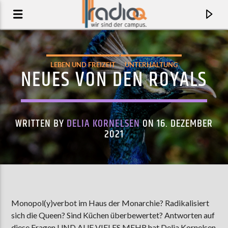
LEBEN UND FREIZEIT
UNTERHALTUNG
NEUES VON DEN ROYALS
WRITTEN BY
DELIA KORNELSEN
ON 16. DEZEMBER
2021
AKTUELLER TRACK
Monopol(y)verbot im Haus der Monarchie? Radikalisiert
ANGEBOT
sich die Queen? Sind Küchen überbewertet? Antworten auf
IEDEREEN
diese Fragen UND AUF VIELES MEHR hat Delia Kornelsen