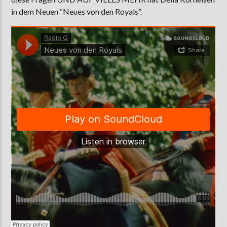
in dem Neuen “Neues von den Royals”.
AKTUELLE SENDUNG
MOEBIUS
00:00
09:00
ZU HÖREN IN
Münster
90,9 MHz
Steinfurt
103,9 MHz