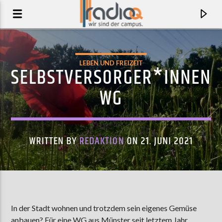
LEBEN UND FREIZEIT
SELBSTVERSORGER*INNEN
WG
WRITTEN BY
REDAKTION
ON 21. JUNI 2021
AKTUELLER TRACK
OH, YOU'RE SO FINE
In der Stadt wohnen und trotzdem sein eigenes Gemüse
LIZKI
anbauen? Für eine WG aus Münster seit letztem Jahr