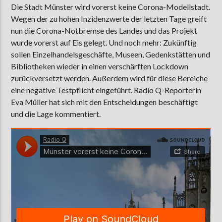
Die Stadt Münster wird vorerst keine Corona-Modellstadt.
Wegen der zu hohen Inzidenzwerte der letzten Tage greift
nun die Corona-Notbremse des Landes und das Projekt
AKTUELLE SENDUNG
wurde vorerst auf Eis gelegt. Und noch mehr: Zukünftig
LIVE VON DER AUSZÄHLUNG
sollen Einzelhandelsgeschäfte, Museen, Gedenkstätten und
Bibliotheken wieder in einen verschärften Lockdown
09:00
12:00
zurückversetzt werden. Außerdem wird für diese Bereiche
eine negative Testpflicht eingeführt. Radio Q-Reporterin
Eva Müller hat sich mit den Entscheidungen beschäftigt
ZU HÖREN IN
Münster
90,9 MHz
Steinfurt
103,9 MHz
und die Lage kommentiert.