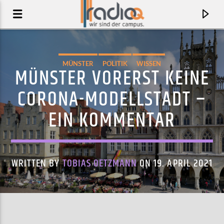
MÜNSTER
POLITIK
WISSEN
MÜNSTER VORERST KEINE
CORONA-MODELLSTADT –
EIN KOMMENTAR
WRITTEN BY
TOBIAS OETZMANN
ON 19. APRIL 2021
AKTUELLER TRACK
CHANSON DU BONHEUR QUI FAIT PEUR
MICKEY 3D