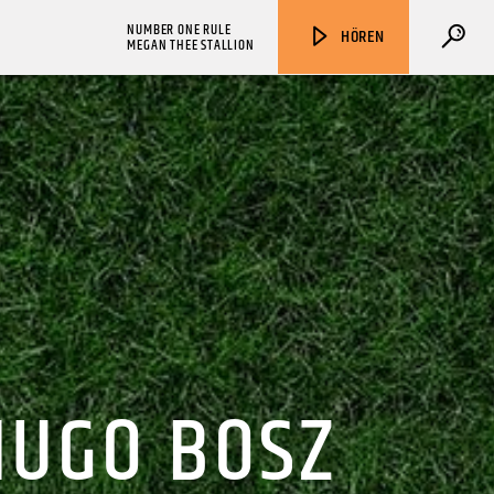
NUMBER ONE RULE
HÖREN
MEGAN THEE STALLION
ZU HÖREN IN
Münster
90,9 MHz
Steinfurt
103,9 MHz
HUGO BOSZ