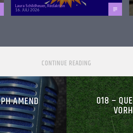
Laura Schildheuer
,
Redaktion
16. JULI 2026
CONTINUE READING
018 – QU
OPH AMEND
VORH