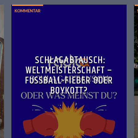
KOMMENTAR
SCHLAGABTAUSCH:
WELTMEISTERSCHAFT –
FUSSBALL-FIEBER ODER B
OYKOTT?