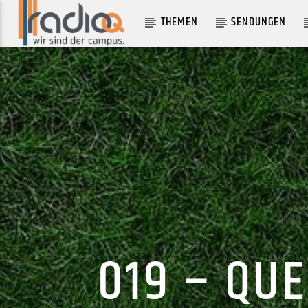
THEMEN
SENDUNGEN
AKTUELLER TRACK
NUMBER ONE RULE
MEGAN THEE STALLION
019 – QU