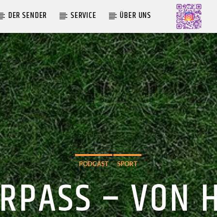
DER SENDER
SERVICE
ÜBER UNS
AKTUELLE SENDUNG
MOEBIUS
19:00
24:00
PODCAST
SPORT
ERPASS – VON 