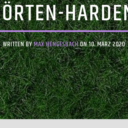
NÖRTEN-HARDE
WRITTEN BY
MAX HENGESBACH
ON 10. MÄRZ 2020