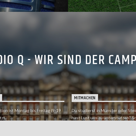
IO Q - WIR SIND DER CAM
MITMACHEN
tion ist Montag bis Freitag (9-19
Du studierst in Münster oder Stei
tzt.
hast Lust uns zu unterstützen? S
 erreichst findet du hier.
einfach in der Redaktion vorbei o
dich bei uns.