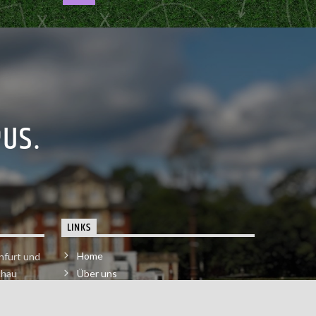
PUS.
LINKS
Home
nfurt und
chau
Über uns
der melde
Impressum & Datenschutzerklärung