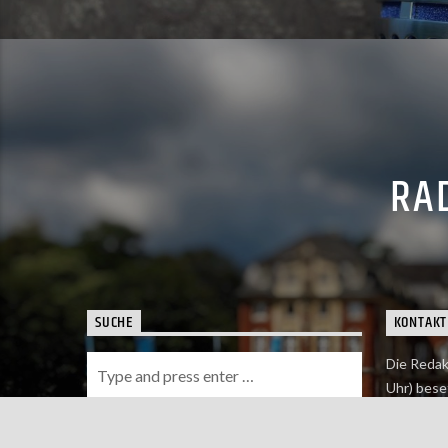
RAD
SUCHE
KONTAKT
Die Redak
Uhr) bese
Wie du uns