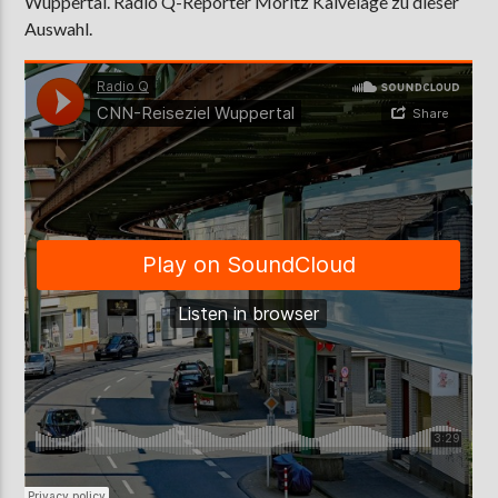
Wuppertal. Radio Q-Reporter Moritz Kalvelage zu dieser
Auswahl.
AKTUELLE SENDUNG
MOEBIUS
19:00
24:00
ZU HÖREN IN
Münster
90,9 MHz
Steinfurt
103,9 MHz