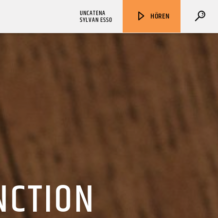
UNCATENA
HÖREN
SYLVAN ESSO
ZU HÖREN IN
Münster
90,9 MHz
Steinfurt
103,9 MHz
NCTION