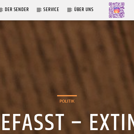
DER SENDER
SERVICE
ÜBER UNS
AKTUELLE SENDUNG
MOEBIUS
19:00
24:00
POLITIK
EFASST – EXTI