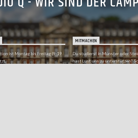
IO Q - WIR SIND DER CAM
MITMACHEN
tion ist Montag bis Freitag (9-19
Du studierst in Münster oder Stei
tzt.
hast Lust uns zu unterstützen? S
 erreichst findet du hier.
einfach in der Redaktion vorbei o
dich bei uns.
Jetzt mitmachen