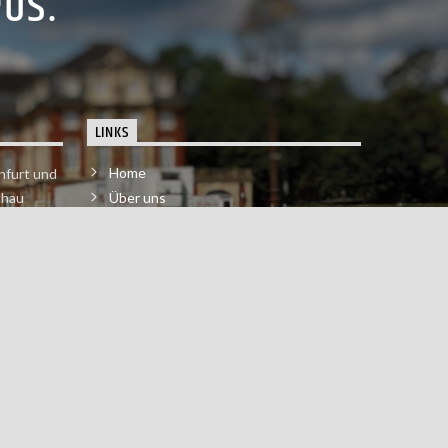
PUS.
LINKS
Home
nfurt und
chau
Über uns
der melde
Impressum & Datenschutzerklärung