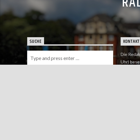
RAD
SUCHE
KONTAKT
Die Redak
Uhr) bese
Wie du uns