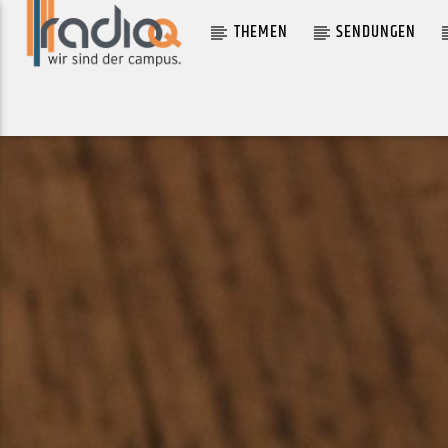
THEMEN
SENDUNGEN
AKTUELLER TRACK
JUST STAND THERE (FEAT. SOAK)
FRED AGAIN..