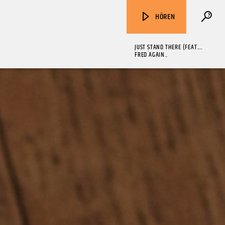
HÖREN
JUST STAND THERE (FEAT.
SOAK)
FRED AGAIN..
ZU HÖREN IN
Münster
90,9 MHz
Steinfurt
103,9 MHz