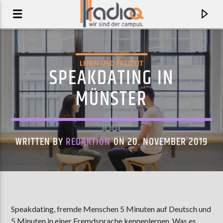
LEBEN UND FREIZEIT
SPEAKDATING IN
MÜNSTER
WRITTEN BY
REDAKTION
ON 20. NOVEMBER 2019
AKTUELLER TRACK
BENGALO (FEAT. OG LU)
Speakdating, fremde Menschen 5 Minuten auf Deutsch und
DONNA SAVAGE
5 Minuten in einer Fremdsprache kennenlernen. Was es