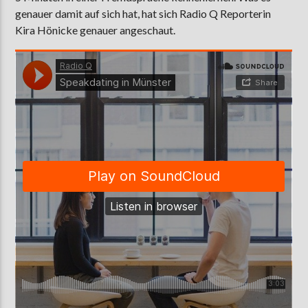
genauer damit auf sich hat, hat sich Radio Q Reporterin
Kira Hönicke genauer angeschaut.
AKTUELLE SENDUNG
MOEBIUS
12:00
18:00
ZU HÖREN IN
Münster
90,9 MHz
Steinfurt
103,9 MHz