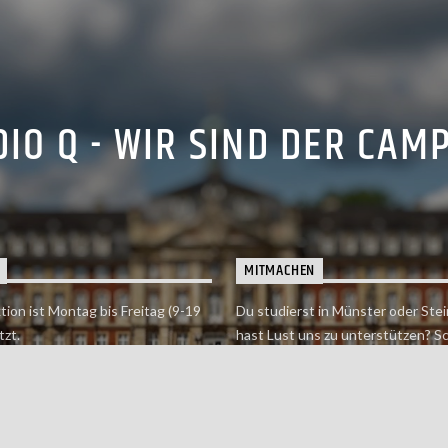
IO Q - WIR SIND DER CAM
MITMACHEN
tion ist Montag bis Freitag (9-19
Du studierst in Münster oder Stei
tzt.
hast Lust uns zu unterstützen? S
 erreichst findet du hier.
einfach in der Redaktion vorbei o
dich bei uns.
Jetzt mitmachen