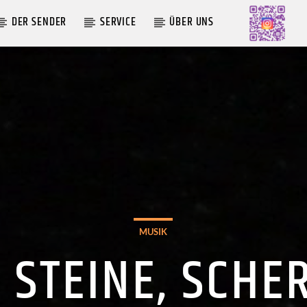
DER SENDER
SERVICE
ÜBER UNS
AKTUELLE SENDUNG
LIVE VON DER AUSZÄHLUNG
09:00
12:00
MUSIK
, STEINE, SCHE