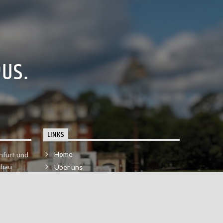
PUS.
LINKS
Home
nfurt und
chau
Über uns
der melde
Impressum & Datenschutzerklärung