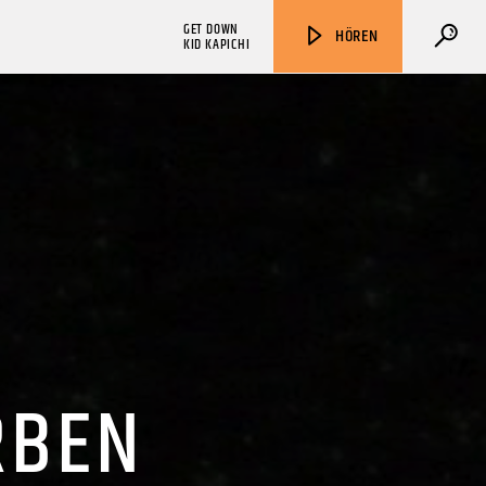
GET DOWN
HÖREN
KID KAPICHI
ZU HÖREN IN
Münster
90,9 MHz
Steinfurt
103,9 MHz
RBEN