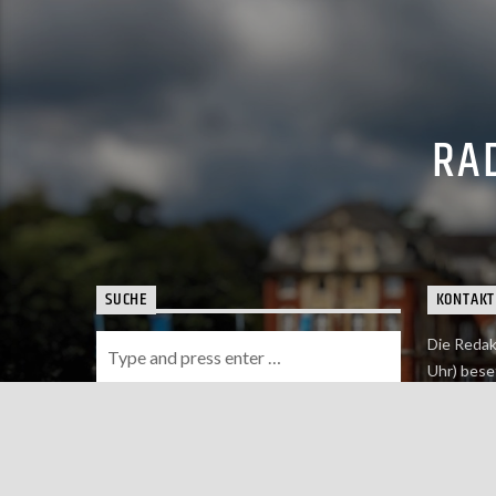
RAD
SUCHE
KONTAKT
Die Redak
Uhr) bese
Wie du uns