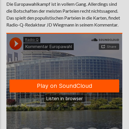
Die Europawahlkampf ist in vollem Gang. Allerdings sind
die Botschaften der meisten Parteien recht nichtssagend.
Das spielt den populistischen Parteien in die Karten, findet
AKTUELLE SENDUNG
Radio-Q-Redakteur JD Wiegmann in seinem Kommentar.
COFFEESHOP
09:00
12:00
ZU HÖREN IN
Münster
90,9 MHz
Steinfurt
103,9 MHz