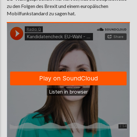
zu den Folgen des Brexit und einem europäischen
Mobilfunkstandard zu sagen hat.
AKTUELLE SENDUNG
MOEBIUS
00:00
09:00
ZU HÖREN IN
Münster
90,9 MHz
Steinfurt
103,9 MHz