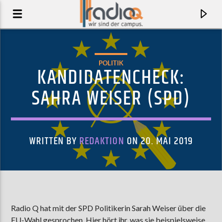
POLITIK
KANDIDATENCHECK:
SAHRA WEISER (SPD)
WRITTEN BY
REDAKTION
ON 20. MAI 2019
AKTUELLER TRACK
JEANSKUTTER
Radio Q hat mit der SPD Politikerin Sarah Weiser über die
HAMBURG SPINNERS
EU-Wahl gesprochen. Hier hört ihr, was sie beispielsweise