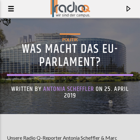
POLITIK
WAS MACHT DAS EU-
PARLAMENT?
WRITTEN BY
ANTONIA SCHEFFLER
ON 25. APRIL
2019
AKTUELLER TRACK
CALL ME UP
STANDARD FARE
Unsere Radio Q-Reporter Antonia Scheffler & Marc