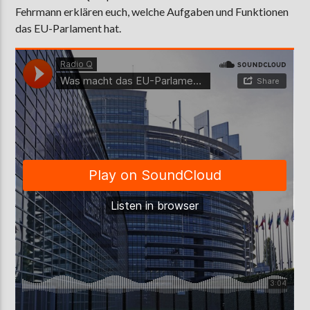
Fehrmann erklären euch, welche Aufgaben und Funktionen
das EU-Parlament hat.
AKTUELLE SENDUNG
COFFEESHOP
09:00
12:00
ZU HÖREN IN
Münster
90,9 MHz
Steinfurt
103,9 MHz