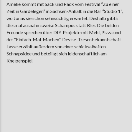
Amélie kommt mit Sack und Pack vom Festival “Zu einer
Zeit in Gardelegen” in Sachsen-Anhalt in die Bar “Studio 1”,
wo Jonas sie schon sehnsüchtig erwartet. Deshalb gibt’s
AKTUELLE SENDUNG
diesmal ausnahmsweise Schampus statt Bier. Die beiden
COFFEESHOP
Freunde sprechen über DIY-Projekte mit Mehl, Pizza und
der “Einfach-Mal-Machen”-Devise. Tresenbekanntschaft
09:00
12:00
Lasse erzählt außerdem von einer schicksalhaften
Schnapsidee und beteiligt sich leidenschaftlich am
Kneipenspiel.
ZU HÖREN IN
Münster
90,9 MHz
Steinfurt
103,9 MHz