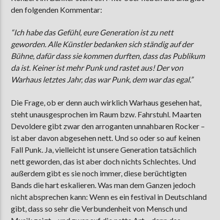
den folgenden Kommentar:
“Ich habe das Gefühl, eure Generation ist zu nett
AKTUELLE SENDUNG
geworden. Alle Künstler bedanken sich ständig auf der
MOEBIUS
Bühne, dafür dass sie kommen durften, dass das Publikum
00:00
09:00
da ist. Keiner ist mehr Punk und rastet aus! Der von
Warhaus letztes Jahr, das war Punk, dem war das egal.”
Die Frage, ob er denn auch wirklich Warhaus gesehen hat,
ZU HÖREN IN
Münster
90,9 MHz
Steinfurt
103,9 MHz
steht unausgesprochen im Raum bzw. Fahrstuhl. Maarten
Devoldere gibt zwar den arroganten unnahbaren Rocker –
ist aber davon abgesehen nett. Und so oder so auf keinen
Fall Punk. Ja, vielleicht ist unsere Generation tatsächlich
nett geworden, das ist aber doch nichts Schlechtes. Und
außerdem gibt es sie noch immer, diese berüchtigten
Bands die hart eskalieren. Was man dem Ganzen jedoch
nicht absprechen kann: Wenn es ein festival in Deutschland
gibt, dass so sehr die Verbundenheit von Mensch und