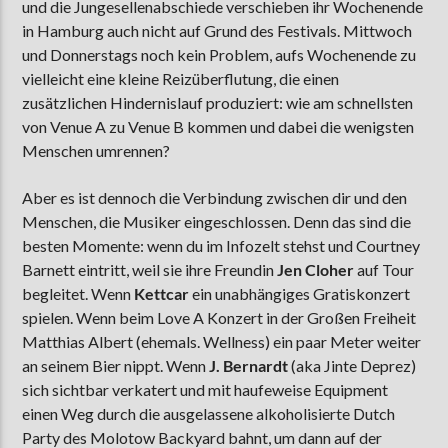
und die Jungesellenabschiede verschieben ihr Wochenende
in Hamburg auch nicht auf Grund des Festivals. Mittwoch
und Donnerstags noch kein Problem, aufs Wochenende zu
vielleicht eine kleine Reizüberflutung, die einen
zusätzlichen Hindernislauf produziert: wie am schnellsten
von Venue A zu Venue B kommen und dabei die wenigsten
Menschen umrennen?
Aber es ist dennoch die Verbindung zwischen dir und den
Menschen, die Musiker eingeschlossen. Denn das sind die
besten Momente: wenn du im Infozelt stehst und Courtney
Barnett eintritt, weil sie ihre Freundin
Jen Cloher
auf Tour
begleitet. Wenn
Kettcar
ein unabhängiges Gratiskonzert
spielen. Wenn beim Love A Konzert in der Großen Freiheit
Matthias Albert (ehemals. Wellness) ein paar Meter weiter
an seinem Bier nippt. Wenn
J. Bernardt
(aka Jinte Deprez)
sich sichtbar verkatert und mit haufeweise Equipment
einen Weg durch die ausgelassene alkoholisierte Dutch
Party des Molotow Backyard bahnt, um dann auf der