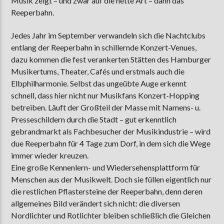
Musik zeigt – und zwar auf die nette Art – dann das
Reeperbahn.
Jedes Jahr im September verwandeln sich die Nachtclubs
entlang der Reeperbahn in schillernde Konzert-Venues,
dazu kommen die fest verankerten Stätten des Hamburger
Musikertums, Theater, Cafés und erstmals auch die
Elbphilharmonie. Selbst das ungeübte Auge erkennt
schnell, dass hier nicht nur Musikfans Konzert-Hopping
betreiben. Läuft der Großteil der Masse mit Namens- u.
Presseschildern durch die Stadt – gut erkenntlich
gebrandmarkt als Fachbesucher der Musikindustrie – wird
due Reeperbahn für 4 Tage zum Dorf, in dem sich die Wege
immer wieder kreuzen.
Eine große Kennenlern- und Wiedersehensplattform für
Menschen aus der Musikwelt. Doch sie füllen eigentlich nur
die restlichen Pflastersteine der Reeperbahn, denn deren
allgemeines Bild verändert sich nicht: die diversen
Nordlichter und Rotlichter bleiben schließlich die Gleichen