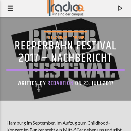
INTERVIEW
MUSIK
REEPERBAHN FESTIVAL
2017 – NACHBERICHT
WRITTEN BY
REDAKTION
ON 23. JULI 2017
AKTUELLER TRACK
KASBAH
Hamburg im September. Im Aufzug zum Childhood-
BLACKBERRIES
Konzert im Bunker steht ein Mitt-50er neben uns und gibt