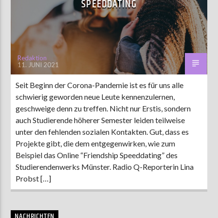
SPEEDDATING
AKTUELLE SENDUNG
COFFEESHOP
Redaktion
11. JUNI 2021
09:00
12:00
Seit Beginn der Corona-Pandemie ist es für uns alle
schwierig geworden neue Leute kennenzulernen,
ZU HÖREN IN
Münster
90,9 MHz
Steinfurt
103,9 MHz
geschweige denn zu treffen. Nicht nur Erstis, sondern
auch Studierende höherer Semester leiden teilweise
unter den fehlenden sozialen Kontakten. Gut, dass es
Projekte gibt, die dem entgegenwirken, wie zum
Beispiel das Online “Friendship Speeddating” des
Studierendenwerks Münster. Radio Q-Reporterin Lina
Probst […]
NACHRICHTEN