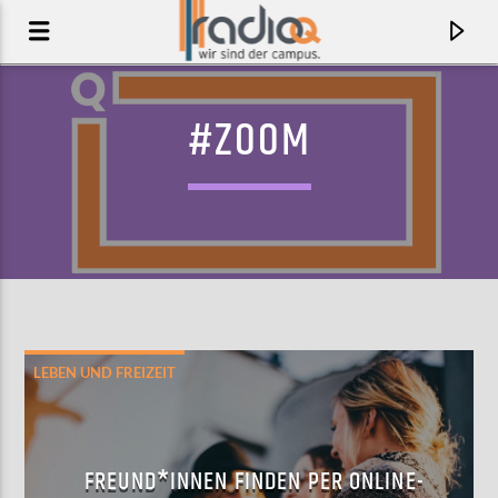
#ZOOM
LEBEN UND FREIZEIT
AKTUELLER TRACK
FOR YVES
FREUND*INNEN FINDEN PER ONLINE-
ROOMER