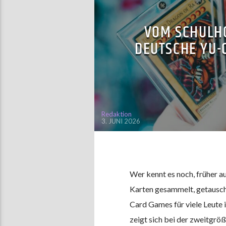
VOM SCHULHOF
EUTSCHE YU-G
Redaktion
3. JUNI 2026
Wer kennt es noch, früher 
Karten gesammelt, getauscht
Card Games für viele Leute i
zeigt sich bei der zweitgröß