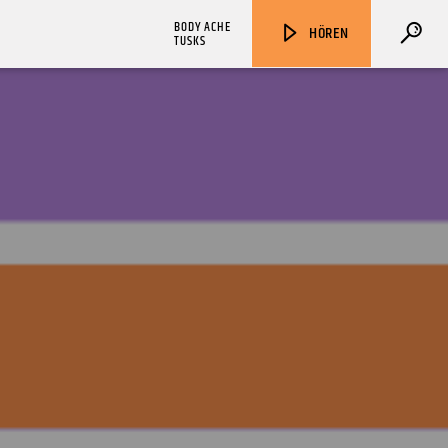
BODY ACHE
HÖREN
TUSKS
ZU HÖREN IN
Münster
90,9 MHz
Steinfurt
103,9 MHz