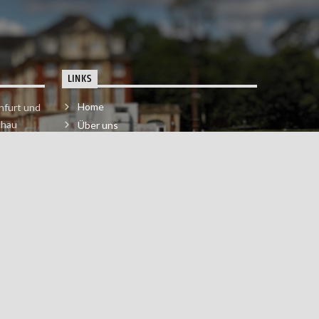
LINKS
Home
nfurt und
chau
Über uns
der melde
Impressum & Datenschutzerklärung