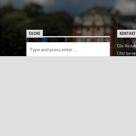
SUCHE
KONTAKT
Die Redak
Uhr) bese
Wie du uns