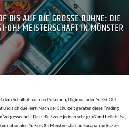
 BIS AUF DIE GROSSE BÜHNE: DIE D
I-OH! MEISTERSCHAFT IN MÜNSTER
auf dem Schulhof hat man Pokemon, Digimon oder Yu-Gi-Oh!
 und sich duelliert. Nach der Schulzeit geraten diese Trading
n Vergessenheit. Dass die Szene jedoch sehr groß und beliebt ist,
ten nationalen Yu-Gi-Oh! Meisterschaft in Europa, die letztes