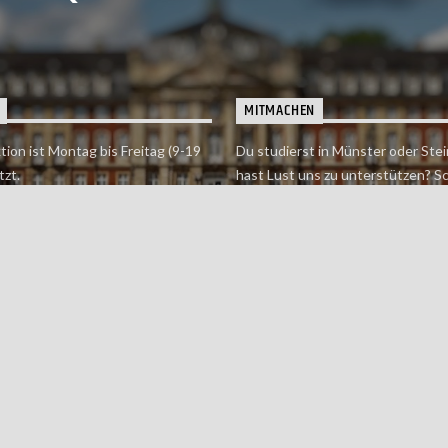
MITMACHEN
tion ist Montag bis Freitag (9-19
Du studierst in Münster oder Stei
tzt.
hast Lust uns zu unterstützen? S
 erreichst findet du hier.
einfach in der Redaktion vorbei o
dich bei uns.
Jetzt mitmachen