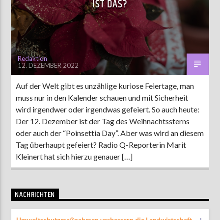
IST DAS?
AKTUELLE SENDUNG
MOEBIUS
Redaktion
12. DEZEMBER 2022
00:00
09:00
Auf der Welt gibt es unzählige kuriose Feiertage, man
muss nur in den Kalender schauen und mit Sicherheit
ZU HÖREN IN
Münster
90,9 MHz
Steinfurt
103,9 MHz
wird irgendwer oder irgendwas gefeiert. So auch heute:
Der 12. Dezember ist der Tag des Weihnachtssterns
oder auch der “Poinsettia Day”. Aber was wird an diesem
Tag überhaupt gefeiert? Radio Q-Reporterin Marit
Kleinert hat sich hierzu genauer […]
NACHRICHTEN
Umweltschutzmaßnahmen verbessern die Landwirtschaft