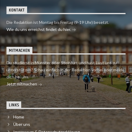
KONTAKT
Die Redaktion ist Montag bis Freitag (9-19 Uhr) besetzt.
Wie du uns erreichst findet du hier.
MITMACHEN
Du studierst in Münster oder Steinfurt und hast Lust uns zu
unterstützen? Schau einfach in der Redaktion vorbei oder melde
dich bei uns.
Jetzt mitmachen
LINKS
Home
Über uns
Impressum & Datenschutzerklärung