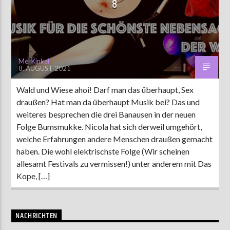
8
AKTUELLE SENDUNG
MOEBIUS
Mel Kinkel
8. AUGUST 2021
12:00
24:00
Wald und Wiese ahoi! Darf man das überhaupt, Sex
draußen? Hat man da überhaupt Musik bei? Das und
ZU HÖREN IN
Münster
90,9 MHz
Steinfurt
103,9 MHz
weiteres besprechen die drei Banausen in der neuen
Folge Bumsmukke. Nicola hat sich derweil umgehört,
welche Erfahrungen andere Menschen draußen gemacht
haben. Die wohl elektrischste Folge (Wir scheinen
allesamt Festivals zu vermissen!) unter anderem mit Das
Kope, […]
NACHRICHTEN