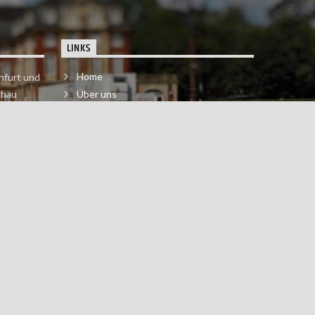
LINKS
Home
nfurt und
chau
Über uns
der melde
Impressum & Datenschutzerklärung