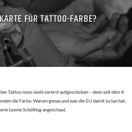
 KARTE FÜR TATTOO-FARBE?
en Tattoo muss wohl vorerst aufgeschoben – denn seit dem 4.
renden die Farbe. Warum genau und was die EU damit zu tun hat,
erin Leonie Schülting angeschaut.