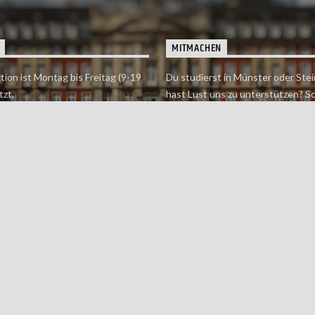
MITMACHEN
tion ist Montag bis Freitag (9-19
Du studierst in Münster oder Stei
tzt.
hast Lust uns zu unterstützen? S
 erreichst findet du hier.
einfach in der Redaktion vorbei o
dich bei uns.
Jetzt mitmachen