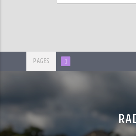
PAGES
1
RAD