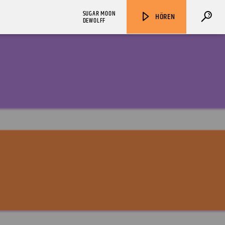
SUGAR MOON
HÖREN
DEWOLFF
ZU HÖREN IN
Münster
90,9 MHz
Steinfurt
103,9 MHz