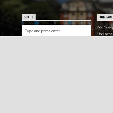
SUCHE
KONTAKT
Die Redak
Uhr) bese
Wie du uns