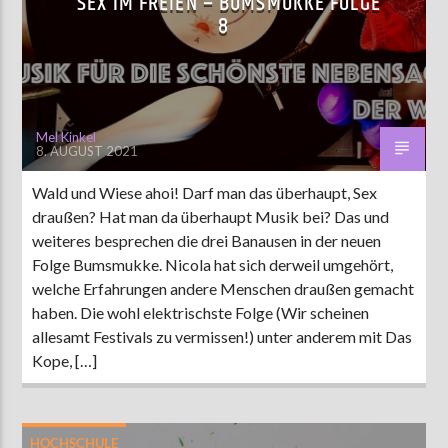
SEX IM FREIEN – BUMSMUKKE FOLGE
8
Mel Kinkel
8. AUGUST 2021
Wald und Wiese ahoi! Darf man das überhaupt, Sex
draußen? Hat man da überhaupt Musik bei? Das und
weiteres besprechen die drei Banausen in der neuen
Folge Bumsmukke. Nicola hat sich derweil umgehört,
welche Erfahrungen andere Menschen draußen gemacht
haben. Die wohl elektrischste Folge (Wir scheinen
allesamt Festivals zu vermissen!) unter anderem mit Das
Kope, […]
HOCHSCHULE