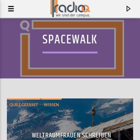
SPACEWALK
QURZ GEFASST
WISSEN
AKTUELLER TRACK
MELANCHOLISCH SCHÖN
WELTRAUMFRAUEN SCHREIBEN
2RAUMWOHNUNG