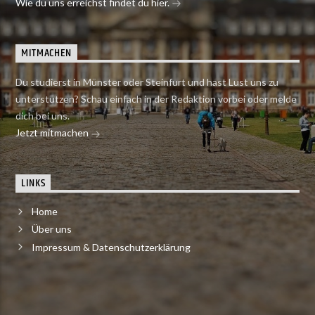
Wie du uns erreichst findet du hier.
MITMACHEN
Du studierst in Münster oder Steinfurt und hast Lust uns zu
unterstützen? Schau einfach in der Redaktion vorbei oder melde
dich bei uns.
Jetzt mitmachen
LINKS
Home
Über uns
Impressum & Datenschutzerklärung