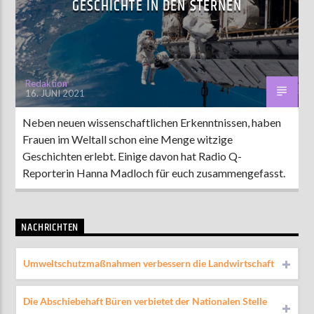
GESCHICHTE IN DEN STERNEN
AKTUELLE SENDUNG
MOEBIUS
Redaktion
16. JUNI 2021
12:00
18:00
Neben neuen wissenschaftlichen Erkenntnissen, haben
Frauen im Weltall schon eine Menge witzige
ZU HÖREN IN
Münster
90,9 MHz
Steinfurt
103,9 MHz
Geschichten erlebt. Einige davon hat Radio Q-
Reporterin Hanna Madloch für euch zusammengefasst.
NACHRICHTEN
Umweltschutzmaßnahmen verbessern die Landwirtschaft
Die Abschiebehaft Büren verbietet der Nationalen Stelle