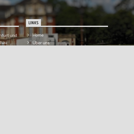
LINKS
Home
nfurt und
chau
Über uns
der melde
Impressum & Datenschutzerklärung