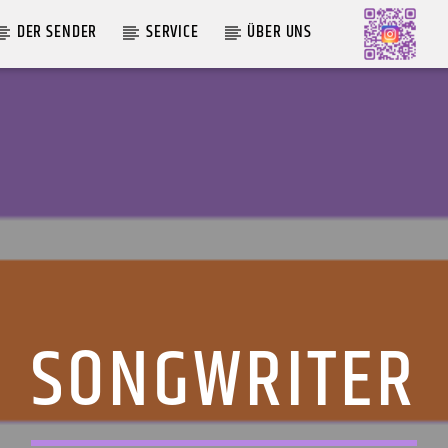
DER SENDER
SERVICE
ÜBER UNS
AKTUELLE SENDUNG
MOEBIUS
00:00
09:00
SONGWRITER