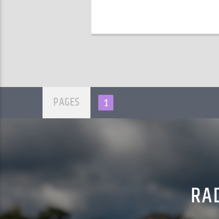
PAGES
1
RAD