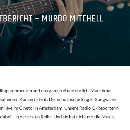
TBERICHT – MURDO MITCHELL
Alltagsmomenten und das ganz frei und ehrlich. Manchmal
 auf einem Konzert steht: Der schottische Singer-Songwriter
ni live im Cinetol in Amsterdam. Unsere Radio Q-Reporterin
bei – in der ersten Reihe. Und sie hat nicht nur die Musik,