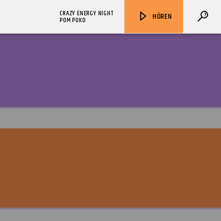
CRAZY ENERGY NIGHT
HÖREN
POM POKO
ZU HÖREN IN
Münster
90,9 MHz
Steinfurt
103,9 MHz