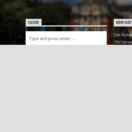
SUCHE
KONTAKT
Die Redak
Uhr) bese
Wie du uns