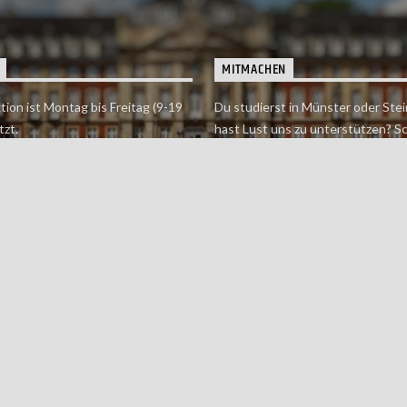
MITMACHEN
tion ist Montag bis Freitag (9-19
Du studierst in Münster oder Stei
tzt.
hast Lust uns zu unterstützen? S
 erreichst findet du hier.
einfach in der Redaktion vorbei o
dich bei uns.
Jetzt mitmachen