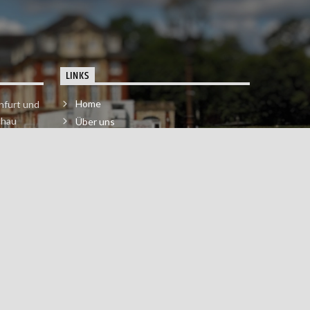
LINKS
Home
nfurt und
chau
Über uns
der melde
Impressum & Datenschutzerklärung