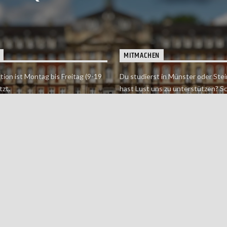
MITMACHEN
tion ist Montag bis Freitag (9-19
Du studierst in Münster oder Stei
tzt.
hast Lust uns zu unterstützen? S
 erreichst findet du hier.
einfach in der Redaktion vorbei o
dich bei uns.
Jetzt mitmachen