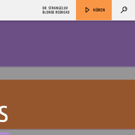
DR. STRANGELUV
HÖREN
BLONDE REDHEAD
ZU HÖREN IN
Münster
90,9 MHz
Steinfurt
103,9 MHz
S