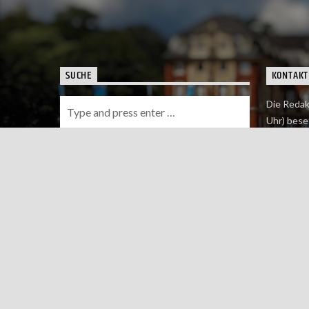
SUCHE
KONTAKT
Die Redak
Uhr) bese
Wie du uns