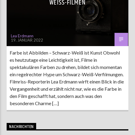
WEISS-FILMEN
AKTUELLE SENDUNG
MOEBIUS
Lea Erdmann
19. JANUAR 2022
00:00
09:00
Farbe ist Abbilden – Schwarz-Weiß ist Kunst Obwohl
es heutzutage eine Leichtigkeit ist, Filme in
ZU HÖREN IN
Münster
90,9 MHz
Steinfurt
103,9 MHz
spektakulären Farben zu drehen, bildet sich momentan
ein regelrechter Hype um Schwarz-Weiß-Verfilmungen.
Filmriss-Reporterin Lea Erdmann wirft einen Blick in die
Vergangenheit und erzählt nicht nur, wie es die Farbe in
den Film geschafft hat, sondern auch was den
besonderen Charme […]
NACHRICHTEN