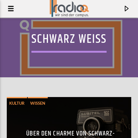
SCHWARZ WEISS
KULTUR
WISSEN
AKTUELLER TRACK
U ALREADY KNOW
ÜBER DEN CHARME VON SCHWARZ-
DJ SEINFELD