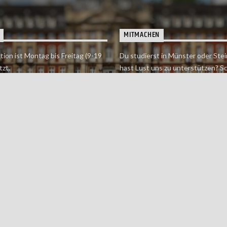
MITMACHEN
tion ist Montag bis Freitag (9-19
Du studierst in Münster oder Stei
tzt.
hast Lust uns zu unterstützen? S
 erreichst findet du hier.
einfach in der Redaktion vorbei o
dich bei uns.
Jetzt mitmachen