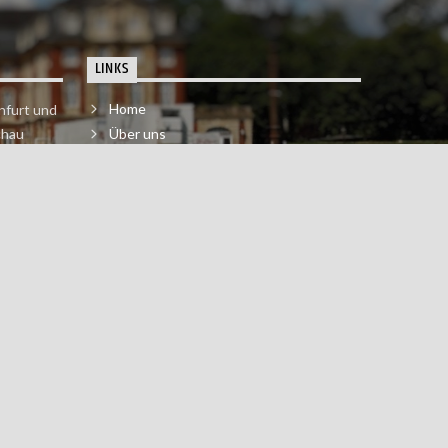
LINKS
Home
nfurt und
chau
Über uns
der melde
Impressum & Datenschutzerklärung