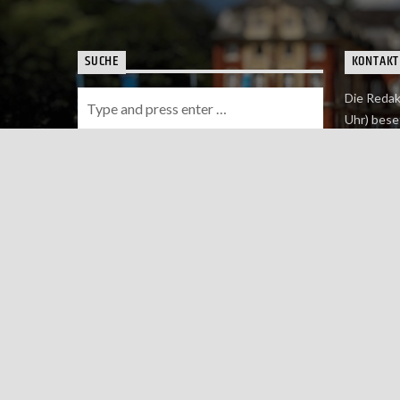
SUCHE
KONTAKT
Die Redak
Uhr) bese
Wie du uns