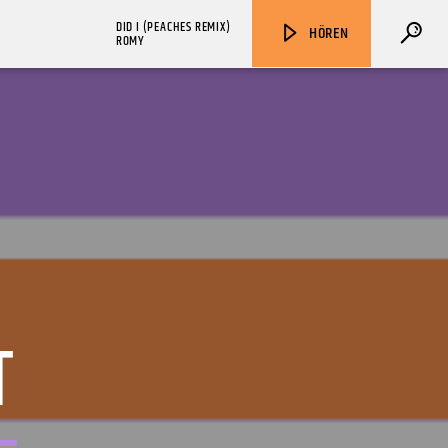
DID I (PEACHES REMIX)
HÖREN
ROMY
ZU HÖREN IN
Münster
90,9 MHz
Steinfurt
103,9 MHz
T