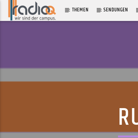
THEMEN
SENDUNGEN
AKTUELLER TRACK
WILLST DU
DILLA X EMI X
R