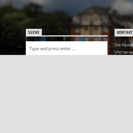
SUCHE
KONTAKT
Die Redak
Uhr) bese
Wie du uns