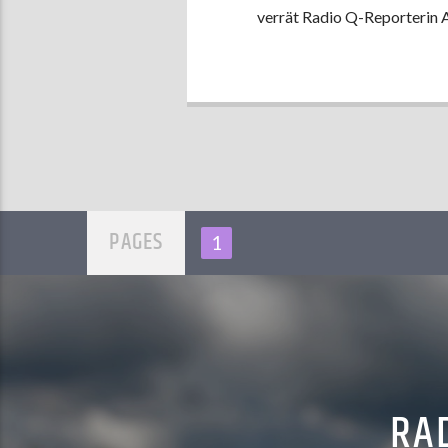
verrät Radio Q-Reporterin A
PAGES
1
RAD