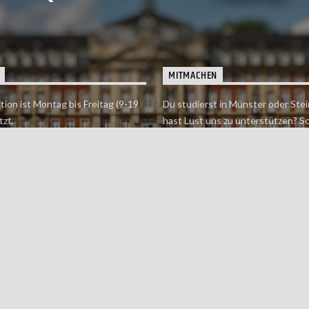
MITMACHEN
tion ist Montag bis Freitag (9-19
Du studierst in Münster oder Stei
tzt.
hast Lust uns zu unterstützen? S
 erreichst findet du hier.
einfach in der Redaktion vorbei o
dich bei uns.
Jetzt mitmachen