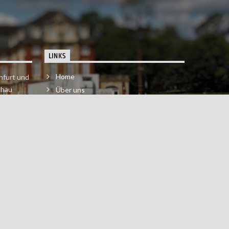
LINKS
Home
nfurt und
chau
Über uns
der melde
Impressum & Datenschutzerklärung