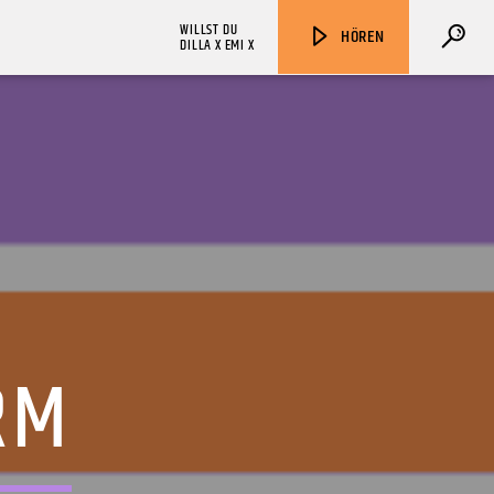
WILLST DU
HÖREN
DILLA X EMI X
ZU HÖREN IN
Münster
90,9 MHz
Steinfurt
103,9 MHz
RM