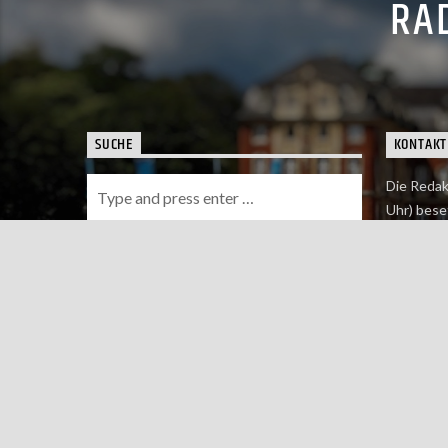
RAD
SUCHE
KONTAKT
Die Redak
Uhr) bese
Wie du uns