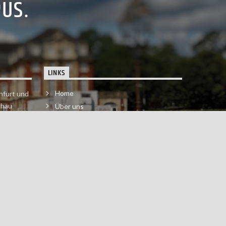
PUS.
LINKS
Home
nfurt und
chau
Über uns
der melde
Impressum & Datenschutzerklärung