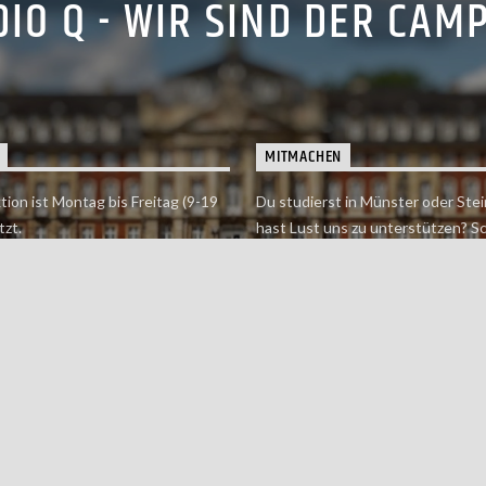
IO Q - WIR SIND DER CAM
MITMACHEN
tion ist Montag bis Freitag (9-19
Du studierst in Münster oder Stei
tzt.
hast Lust uns zu unterstützen? S
 erreichst findet du hier.
einfach in der Redaktion vorbei o
dich bei uns.
Jetzt mitmachen