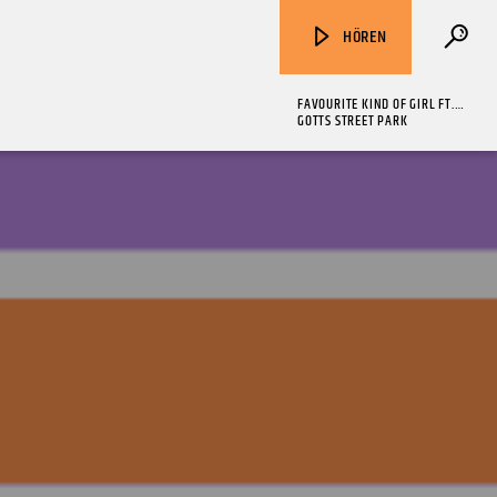
HÖREN
FAVOURITE KIND OF GIRL FT.
FLIKKA
GOTTS STREET PARK
ZU HÖREN IN
Münster
90,9 MHz
Steinfurt
103,9 MHz