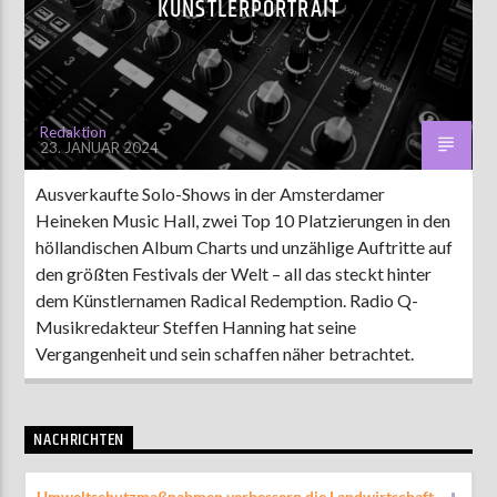
KÜNSTLERPORTRAIT
AKTUELLE SENDUNG
MOEBIUS
Redaktion
23. JANUAR 2024
19:00
24:00
Ausverkaufte Solo-Shows in der Amsterdamer
Heineken Music Hall, zwei Top 10 Platzierungen in den
ZU HÖREN IN
Münster
90,9 MHz
Steinfurt
103,9 MHz
höllandischen Album Charts und unzählige Auftritte auf
den größten Festivals der Welt – all das steckt hinter
dem Künstlernamen Radical Redemption. Radio Q-
Musikredakteur Steffen Hanning hat seine
Vergangenheit und sein schaffen näher betrachtet.
NACHRICHTEN
Umweltschutzmaßnahmen verbessern die Landwirtschaft