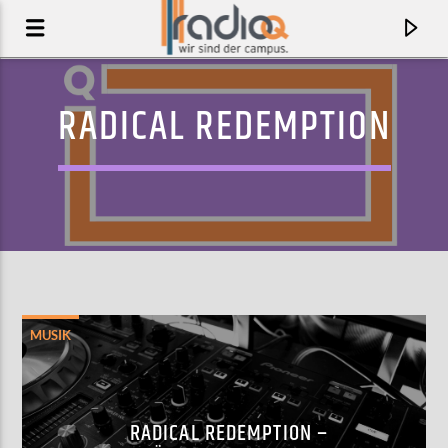
RADICAL REDEMPTION
MUSIK
AKTUELLER TRACK
FLICKERING LIGHTS
RADICAL REDEMPTION –
AMANDA BERGMAN