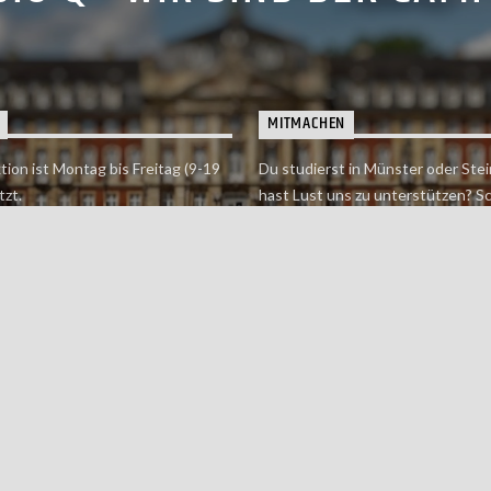
MITMACHEN
tion ist Montag bis Freitag (9-19
Du studierst in Münster oder Stei
tzt.
hast Lust uns zu unterstützen? S
 erreichst findet du hier.
einfach in der Redaktion vorbei o
dich bei uns.
Jetzt mitmachen