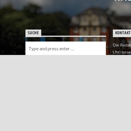
SUCHE
KONTAKT
Die Redak
Uhr) bese
Wie du uns