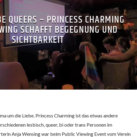
BE QUEERS – PRINCESS CHARMING
EWING SCHAFFT BEGEGNUNG UND
SICHTBARKEIT
ama um die Liebe. Princess Charming ist das etwas andere
rschiedenen lesbisch, queer, bi oder trans Personen im
terin Anja Wensing war beim Public Viewing Event vom Verein