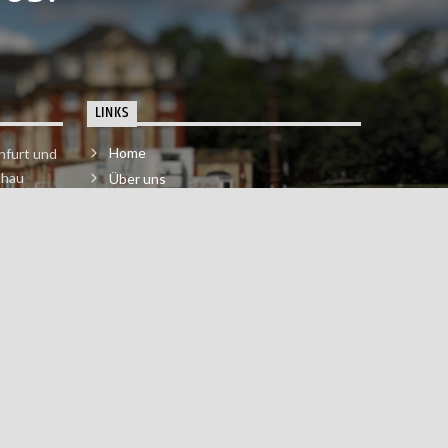
LINKS
Home
nfurt und
chau
Über uns
der melde
Impressum & Datenschutzerklärung