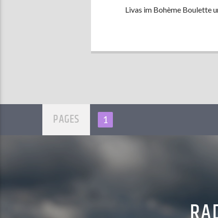
Livas im Bohème Boulette un
PAGES
1
RAD