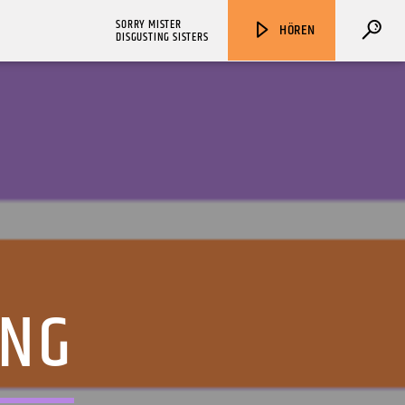
SORRY MISTER
HÖREN
DISGUSTING SISTERS
ZU HÖREN IN
Münster
90,9 MHz
Steinfurt
103,9 MHz
ING