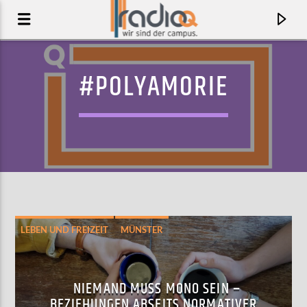
#POLYAMORIE
LEBEN UND FREIZEIT
MÜNSTER
AKTUELLER TRACK
PRANGIN' OUT
NIEMAND MUSS MONO SEIN –
THE STREETS FEAT. PETE DOHERTY
BEZIEHUNGEN ABSEITS NORMATIVER