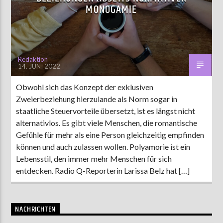
MONOGAMIE
AKTUELLE SENDUNG
MOEBIUS
Redaktion
14. JUNI 2022
00:00
09:00
Obwohl sich das Konzept der exklusiven
Zweierbeziehung hierzulande als Norm sogar in
ZU HÖREN IN
Münster
90,9 MHz
Steinfurt
103,9 MHz
staatliche Steuervorteile übersetzt, ist es längst nicht
alternativlos. Es gibt viele Menschen, die romantische
Gefühle für mehr als eine Person gleichzeitig empfinden
können und auch zulassen wollen. Polyamorie ist ein
Lebensstil, den immer mehr Menschen für sich
entdecken. Radio Q-Reporterin Larissa Belz hat […]
NACHRICHTEN