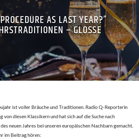
 PROCEDURE AS LAST YEAR?”
HRSTRADITIONEN – GLOSSE
eujahr ist voller Bräuche und Traditionen. Radio Q-Reporterin
 von diesen Klassikern und hat sich auf die Suche nach
 des neuen Jahres bei unseren europäischen Nachbarn gemacht.
hr im Beitrag hören: