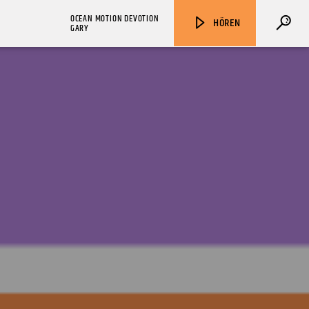
OCEAN MOTION DEVOTION
HÖREN
GARY
ZU HÖREN IN
Münster
90,9 MHz
Steinfurt
103,9 MHz