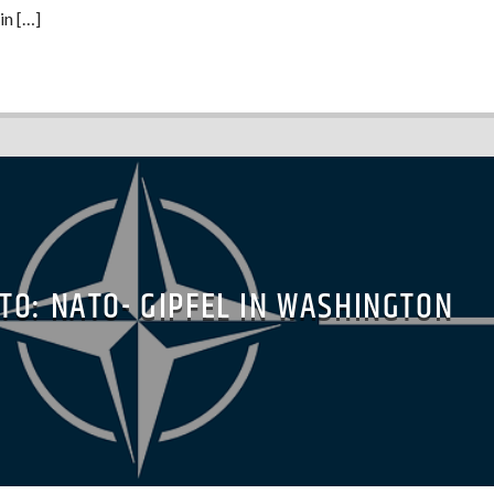
in […]
TO: NATO- GIPFEL IN WASHINGTON