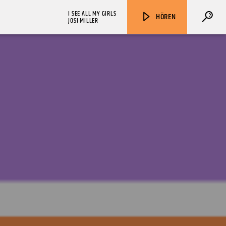
I SEE ALL MY GIRLS
HÖREN
JOSI MILLER
ZU HÖREN IN
Münster
90,9 MHz
Steinfurt
103,9 MHz