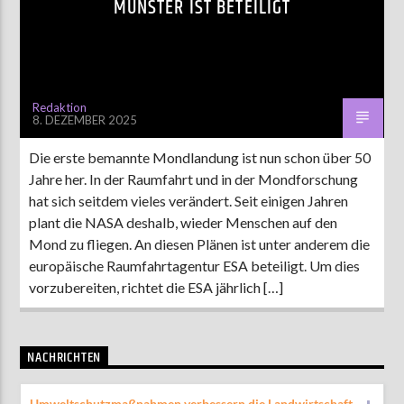
MÜNSTER IST BETEILIGT
AKTUELLE SENDUNG
MOEBIUS
Redaktion
8. DEZEMBER 2025
00:00
18:00
Die erste bemannte Mondlandung ist nun schon über 50
Jahre her. In der Raumfahrt und in der Mondforschung
ZU HÖREN IN
Münster
90,9 MHz
Steinfurt
103,9 MHz
hat sich seitdem vieles verändert. Seit einigen Jahren
plant die NASA deshalb, wieder Menschen auf den
Mond zu fliegen. An diesen Plänen ist unter anderem die
europäische Raumfahrtagentur ESA beteiligt. Um dies
vorzubereiten, richtet die ESA jährlich […]
NACHRICHTEN
Umweltschutzmaßnahmen verbessern die Landwirtschaft