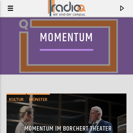
MOMENTUM
KULTUR
MÜNSTER
AKTUELLER TRACK
WORDS BECOME USELESS
MOMENTUM IM BORCHERT THEATER
LUI HILL