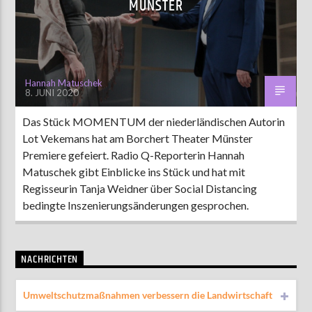
MÜNSTER
AKTUELLE SENDUNG
MOEBIUS
Hannah Matuschek
8. JUNI 2020
19:00
24:00
Das Stück MOMENTUM der niederländischen Autorin
Lot Vekemans hat am Borchert Theater Münster
ZU HÖREN IN
Münster
90,9 MHz
Steinfurt
103,9 MHz
Premiere gefeiert. Radio Q-Reporterin Hannah
Matuschek gibt Einblicke ins Stück und hat mit
Regisseurin Tanja Weidner über Social Distancing
bedingte Inszenierungsänderungen gesprochen.
NACHRICHTEN
Umweltschutzmaßnahmen verbessern die Landwirtschaft