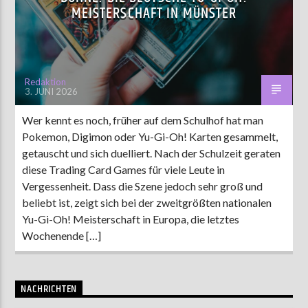
EISTERSCHAFT IN MÜNSTER
AKTUELLE SENDUNG
MOEBIUS
Redaktion
3. JUNI 2026
19:00
24:00
Wer kennt es noch, früher auf dem Schulhof hat man
Pokemon, Digimon oder Yu-Gi-Oh! Karten gesammelt,
ZU HÖREN IN
Münster
90,9 MHz
Steinfurt
103,9 MHz
getauscht und sich duelliert. Nach der Schulzeit geraten
diese Trading Card Games für viele Leute in
Vergessenheit. Dass die Szene jedoch sehr groß und
beliebt ist, zeigt sich bei der zweitgrößten nationalen
Yu-Gi-Oh! Meisterschaft in Europa, die letztes
Wochenende […]
NACHRICHTEN