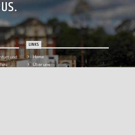
PUS.
LINKS
Home
nfurt und
chau
Über uns
der melde
Impressum & Datenschutzerklärung