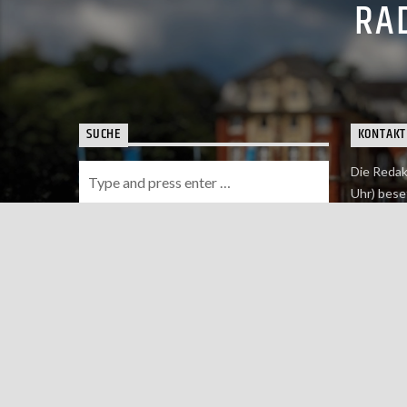
RAD
SUCHE
KONTAKT
Die Redak
Uhr) bese
Wie du uns