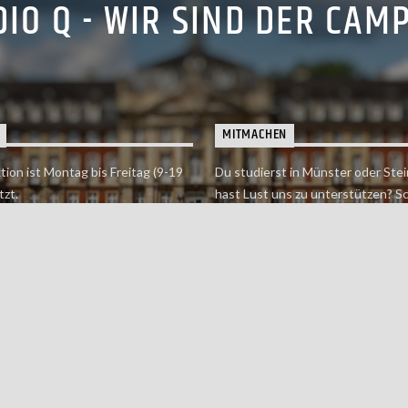
IO Q - WIR SIND DER CAM
MITMACHEN
tion ist Montag bis Freitag (9-19
Du studierst in Münster oder Stei
tzt.
hast Lust uns zu unterstützen? S
 erreichst findet du hier.
einfach in der Redaktion vorbei o
dich bei uns.
Jetzt mitmachen