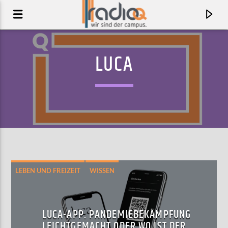
LUCA
LEBEN UND FREIZEIT
WISSEN
AKTUELLER TRACK
VERTIGO
LUCA-APP. PANDEMIEBEKÄMPFUNG
FM BELFAST
LEICHTGEMACHT ODER WO IST DER