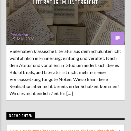
LITERATUR IM UNTERRICHT
AKTUELLE SENDUNG
MOEBIUS
Redaktion
15. MAI 2026
19:00
24:00
Viele haben klassische Literatur aus dem Schulunterricht
wohl ähnlich in Erinnerung: eintönig und veraltet. Nach
ZU HÖREN IN
Münster
90,9 MHz
Steinfurt
103,9 MHz
dem Abitur und vor allem im Studium ändert sich dieses
Bild oftmals, und Literatur ist nicht mehr nur eine
Vorraussetzung für gute Noten. Wieso kann diese
Realisation aber nicht bereits in der Schulzeit kommen?
Wird es nicht endich Zeit für […]
NACHRICHTEN
Umweltschutzmaßnahmen verbessern die Landwirtschaft