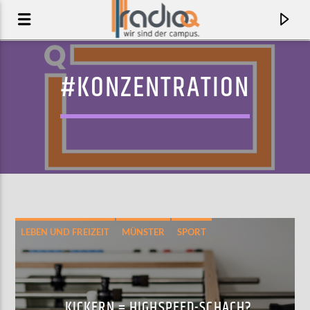
#KONZENTRATION
LEBEN UND FREIZEIT
MÜNSTER
SPORT
AKTUELLER TRACK
BEFORE TIGERS
HEALTH
KICKERN = HIGHSPEED-SCHACH?