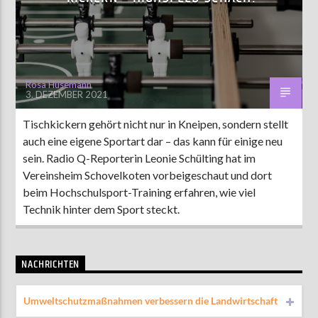
AKTUELLE SENDUNG
COFFEESHOP
Rosa Husemann
3. DEZEMBER 2021
09:00
12:00
Tischkickern gehört nicht nur in Kneipen, sondern stellt
auch eine eigene Sportart dar – das kann für einige neu
ZU HÖREN IN
Münster
90,9 MHz
Steinfurt
103,9 MHz
sein. Radio Q-Reporterin Leonie Schülting hat im
Vereinsheim Schovelkoten vorbeigeschaut und dort
beim Hochschulsport-Training erfahren, wie viel
Technik hinter dem Sport steckt.
NACHRICHTEN
Umweltschutzmaßnahmen verbessern die Landwirtschaft