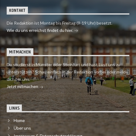
KONTAKT
Die Redaktion ist Montag bis Freitag (9-19 Uhr) besetzt.
Wie du uns erreichst findet du hier.
MITMACHEN
Du studierst in Münster oder Steinfurt und hast Lust uns zu
unterstützen? Schau einfach in der Redaktion vorbei oder melde
dich bei uns.
Jetzt mitmachen
LINKS
Home
Über uns
Impressum & Datenschutzerklärung