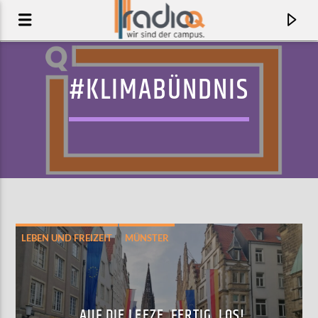
#KLIMABÜNDNIS
LEBEN UND FREIZEIT
MÜNSTER
AKTUELLER TRACK
NEVER THOUGHT
MEAGRE MARTIN
AUF DIE LEEZE, FERTIG, LOS!