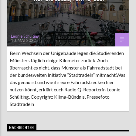
AKTUELLE SENDUNG
MOEBIUS
Leonie Schülting
10. MAI 2022
12:00
18:00
Beim Wechseln der Unigebäude legen die Studierenden
Münsters täglich einige Kilometer zurück. Auch
ZU HÖREN IN
Münster
90,9 MHz
Steinfurt
103,9 MHz
überrascht es nicht, dass Münster als Fahrradstadt bei
der bundesweiten Initiative “Stadtradeln” mitmacht.Was
das genau ist und wie ihr eure Fahrradstrecken hier
nutzen könnt, erklärt euch Radio Q-Reporterin Leonie
Schülting. Copyright: Klima-Bündnis, Pressefoto
Stadtradeln
NACHRICHTEN