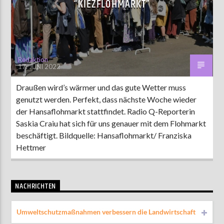
“KIEZFLOHMARKT”
AKTUELLE SENDUNG
MOEBIUS
Redaktion
17. JUNI 2022
00:00
18:00
Draußen wird’s wärmer und das gute Wetter muss
genutzt werden. Perfekt, dass nächste Woche wieder
ZU HÖREN IN
Münster
90,9 MHz
Steinfurt
103,9 MHz
der Hansaflohmarkt stattfindet. Radio Q-Reporterin
Saskia Craiu hat sich für uns genauer mit dem Flohmarkt
beschäftigt. Bildquelle: Hansaflohmarkt/ Franziska
Hettmer
NACHRICHTEN
Umweltschutzmaßnahmen verbessern die Landwirtschaft